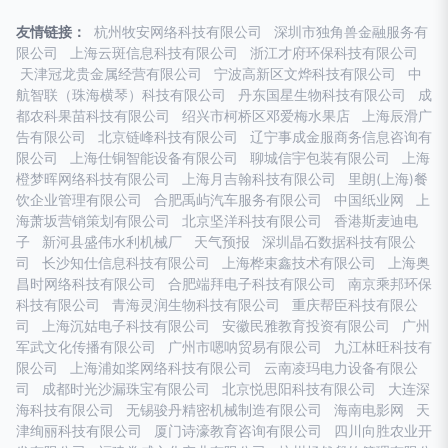
友情链接：
杭州牧安网络科技有限公司
深圳市独角兽金融服务有
限公司
上海云斑信息科技有限公司
浙江才府环保科技有限公司
天津冠龙贵金属经营有限公司
宁波高新区文烨科技有限公司
中
航智联（珠海横琴）科技有限公司
丹东国星生物科技有限公司
成
都农科果苗科技有限公司
绍兴市柯桥区邓爱梅水果店
上海辰滑广
告有限公司
北京链峰科技有限公司
辽宁事成金服商务信息咨询有
限公司
上海仕铜智能设备有限公司
聊城信宇包装有限公司
上海
橙梦晖网络科技有限公司
上海月吉翰科技有限公司
里朗(上海)餐
饮企业管理有限公司
合肥禹屿汽车服务有限公司
中国纸业网
上
海萧坂营销策划有限公司
北京坚洋科技有限公司
香港斯麦迪电
子
新河县盛伟水利机械厂
天气预报
深圳晶石数据科技有限公
司
长沙知仕信息科技有限公司
上海桦束鑫技术有限公司
上海奥
昌时网络科技有限公司
合肥端拜电子科技有限公司
南京乘邦环保
科技有限公司
青海灵润生物科技有限公司
重庆帮臣科技有限公
司
上海沉姑电子科技有限公司
安徽民雅教育投资有限公司
广州
军武文化传播有限公司
广州市嗯呐贸易有限公司
九江林旺科技有
限公司
上海浦如桨网络科技有限公司
云南凌玛电力设备有限公
司
成都时光沙漏珠宝有限公司
北京悦思阳科技有限公司
大连深
海科技有限公司
无锡骏丹精密机械制造有限公司
海南电影网
天
津绚丽科技有限公司
厦门诗濠教育咨询有限公司
四川向胜农业开