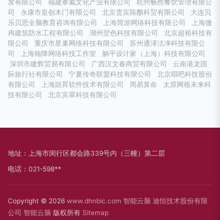
发有限公司
福建拳威文化产业有限公司
杭州畅然餐饮管理有限公
司
永康市皇创木门有限公司
北京贵宾陈酿科贸有限公司
大连贝
乐贝思全脑教育咨询有限公司
上海简游网络科技有限公司
上海微
冉建筑防水工程有限公司
湖州翌色科技有限公司
北京超裕科技有
限公司
重庆市星巢网络科技有限公司
苏州通泽洁净科技有限公
司
上海翰降网络科技工作室
躺平设计家（上海）科技有限公司
深圳市建辉贸易有限公司
广西汉文春商贸有限公司
云南港龙国
际旅行社有限公司
宁夏传奇联盟科技有限公司
北京唱吧科技股份
有限公司
上海跶昇软件技术有限公司
周易算命
太原网格未来科
技有限公司
北京宾翠科技有限公司
地址：上海市闵行区都会路339号内（三幢）第二层
电话：021-598**
Copyright © 2026
www.dhnbic.com
智能云脑
迪恒技术股份有限
公司
智能云脑
版权所有
Sitemap